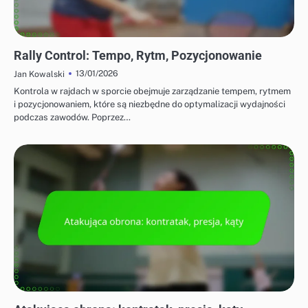
STRATEGIE OFENSYWNE W BADMINTONIE
Rally Control: Tempo, Rytm, Pozycjonowanie
13/01/2026
Jan Kowalski
Kontrola w rajdach w sporcie obejmuje zarządzanie tempem, rytmem
i pozycjonowaniem, które są niezbędne do optymalizacji wydajności
podczas zawodów. Poprzez…
STRATEGIE OFENSYWNE W BADMINTONIE