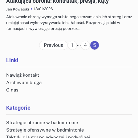
Atakująca obrona: kontratak, presja, kąty
13/01/2026
Jan Kowalski
Atakowanie obrony wymaga subtelnego zrozumienia ich strategii oraz
umiejętności wykorzystywania ich słabości. Rozpoznając luki w
formacjach i wywierając presję poprzez…
Posts
…
Previous
1
4
5
pagination
Linki
Nawiąż kontakt
Archiwum bloga
O nas
Kategorie
Strategie obronne w badmintonie
Strategie ofensywne w badmintonie
Taktyki dla gry pojedynczej i podwójnej