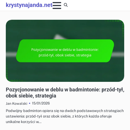
Skip
krystynajanda.net
to
content
TAKTYKI DLA GRY POJEDYNCZEJ I PODWÓJNEJ
Pozycjonowanie w deblu w badmintonie: przód-tył,
obok siebie, strategia
15/01/2026
Jan Kowalski
Podwójny badminton opiera się na dwóch podstawowych strategiach
ustawienia: przód-tył oraz obok siebie, z których każda oferuje
unikalne korzyści w…