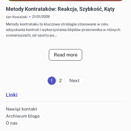
STRATEGIE OFENSYWNE W BADMINTONIE
Metody Kontrataków: Reakcja, Szybkość, Kąty
21/01/2026
Jan Kowalski
Metody kontrataku to kluczowe strategie stosowane w celu
odzyskania kontroli i wykorzystania błędów przeciwnika w różnych
scenariuszach, od sportu po…
Read more
Posts
1
2
Next
pagination
Linki
Nawiąż kontakt
Archiwum bloga
O nas