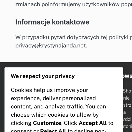
zmianach poinformujemy użytkowników poprz
Informacje kontaktowe
W przypadku pytań dotyczących tej polityki 
privacy@krystynajanda.net
.
Informacje prawne
Najnows
We respect your privacy
Cookies help us improve your
Polityka prywatności
Power Shot
experience, deliver personalized
O nas
Uderzenie
Regulamin
Wybór strza
content, and analyze traffic. You can
Pliki cookie i śledzenie
nagroda
choose which cookies to allow by
Nawiąż kontakt
Przeciwdzi
clicking
Customize
. Click
Accept All
to
badmintonie
consent or
Reject All
to decline non-