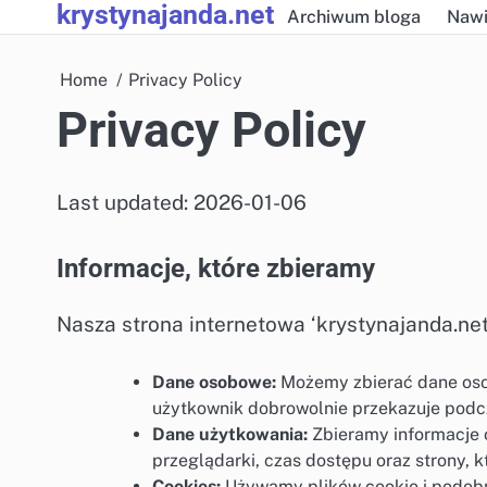
krystynajanda.net
Skip
Archiwum bloga
Nawi
to
content
Home
Privacy Policy
Privacy Policy
Last updated: 2026-01-06
Informacje, które zbieramy
Nasza strona internetowa ‘krystynajanda.net’
Dane osobowe:
Możemy zbierać dane osobo
użytkownik dobrowolnie przekazuje podcza
Dane użytkowania:
Zbieramy informacje o 
przeglądarki, czas dostępu oraz strony, 
Cookies:
Używamy plików cookie i podobny