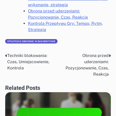
wykonanie, strategia
Obrona przed uderzeniami:
Pozycjonowanie, Czas, Reakcja
Kontrola Przepływu Gry: Tempo, Rytm,
Strategia
STRATEGIE OBRONNE W BADMINTONIE
Techniki blokowania:
Obrona przed
Post
Czas, Umiejscowienie,
uderzeniami:
navigation
Kontrola
Pozycjonowanie, Czas,
Reakcja
Related Posts