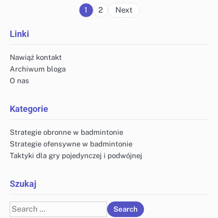
Posts
1
2
Next
pagination
Linki
Nawiąż kontakt
Archiwum bloga
O nas
Kategorie
Strategie obronne w badmintonie
Strategie ofensywne w badmintonie
Taktyki dla gry pojedynczej i podwójnej
Szukaj
Search