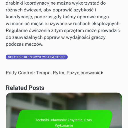
drabinki koordynacyjne można wykorzystać do
różnych ćwiczeń, aby poprawić szybkość i
koordynację, podczas gdy taśmy oporowe mogą
wzmacniać mięśnie używane w ruchach eksplozjnych.
Regularne ćwiczenie z tym sprzętem może prowadzić
do zauważalnych popraw w wydajności graczy
podczas meczów.
STRATEGIE OFENSYWNE W BADMINTONIE
Rally Control: Tempo, Rytm, Pozycjonowanie
Post
navigation
Related Posts