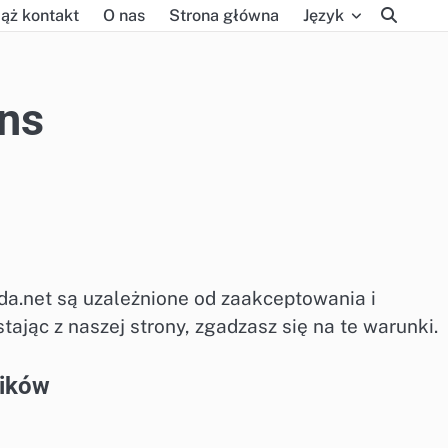
ąż kontakt
O nas
Strona główna
Język
ns
nda.net są uzależnione od zaakceptowania i
ając z naszej strony, zgadzasz się na te warunki.
ników