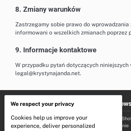
8. Zmiany warunków
Zastrzegamy sobie prawo do wprowadzania 
informowani o wszelkich zmianach poprzez pu
9. Informacje kontaktowe
W przypadku pytań dotyczących niniejszych
legal@krystynajanda.net
.
Informacje prawne
Najnows
We respect your privacy
Cookies help us improve your
Polityka prywatności
Power Shot
experience, deliver personalized
O nas
Uderzenie